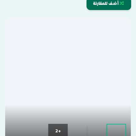
أضف للمقارنة
+2