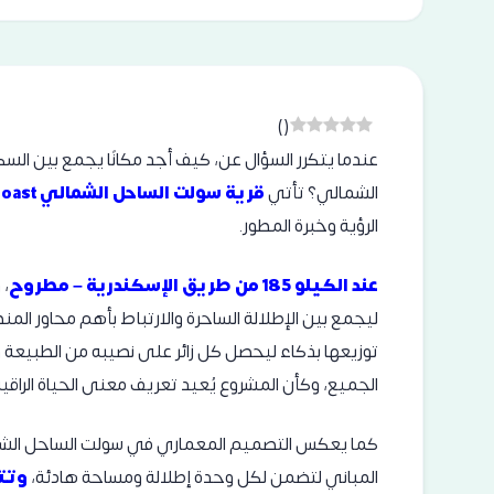
)
(
عندما يتكرر السؤال عن، كيف أجد مكانًا يجمع بين الس
الشمالي؟ تأتي
قرية سولت الساحل الشمالي Salt North Coast
الرؤية وخبرة المطور.
عند الكيلو 185 من طريق الإسكندرية – مطروح
، 
ليجمع بين الإطلالة الساحرة والارتباط بأهم محاور المن
توزيعها بذكاء ليحصل كل زائر على نصيبه من الطبيعة 
الجميع، وكأن المشروع يُعيد تعريف معنى الحياة الراق
كما يعكس التصميم المعماري في سولت الساحل الشمالي
المباني لتضمن لكل وحدة إطلالة ومساحة هادئة،
وتتن