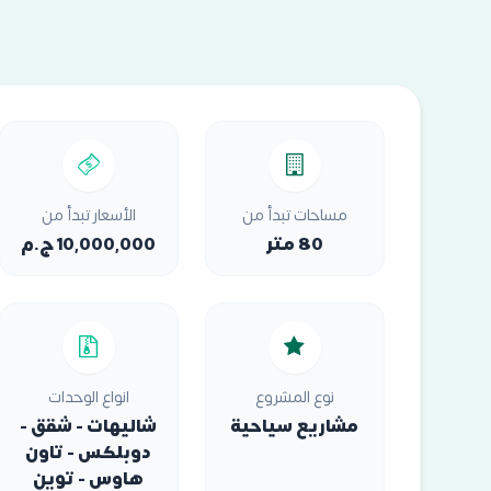
مساحات تبدأ من
الأسعار تبدأ من
80 متر
10,000,000 ج.م
نوع المشروع
انواع الوحدات
مشاريع سياحية
شاليهات - شقق -
دوبلكس - تاون
هاوس - توين