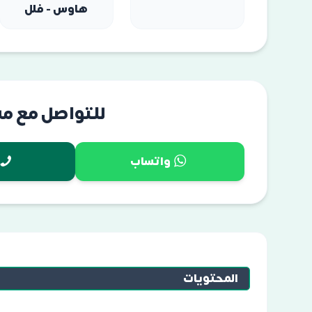
هاوس - فلل
للتواصل مع م
واتساب
المحتويات