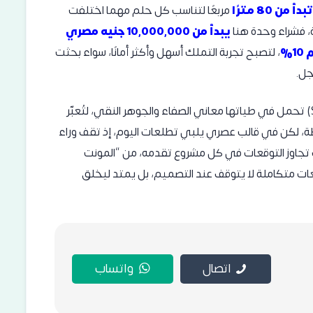
8 مترًا
مربعًا لتناسب كل حلم مهما اختلفت
، فشراء وحدة هنا
يبدأ من 10,000,000 جنيه مصري
، لتصبح تجربة التملك أسهل وأكثر أمانًا، سواء بحثت
جل.
ليس الاسم هنا مجرد عنوان، حيث أن كلمة سولت (Salt) تحمل في طياتها معاني الصفاء والجوهر النقي، لتُعبّر
ة، لكن في قالب عصري يلبي تطلعات اليوم، إذ تقف وراء
ت تجاوز التوقعات في كل مشروع تقدمه، من “المونت
عات متكاملة لا يتوقف عند التصميم، بل يمتد ليخلق
اتصال
واتساب