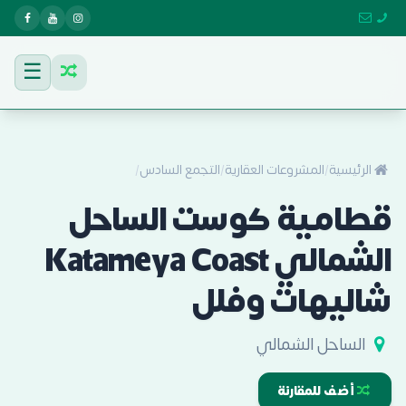
☰
الرئيسية
/
المشروعات العقارية
/
التجمع السادس
/
قطامية كوست الساحل
الشمالي Katameya Coast
شاليهات وفلل
الساحل الشمالي
أضف للمقارنة