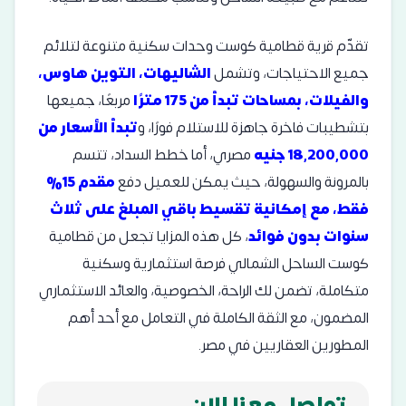
تقدّم قرية قطامية كوست وحدات سكنية متنوعة لتلائم
جميع الاحتياجات، وتشمل
الشاليهات، التوين هاوس،
والفيلات، بمساحات تبدأ من 175 مترًا
مربعًا، جميعها
بتشطيبات فاخرة جاهزة للاستلام فورًا، و
تبدأ الأسعار من
18,200,000 جنيه
مصري، أما خطط السداد، تتسم
بالمرونة والسهولة، حيث يمكن للعميل دفع
مقدم 15%
فقط، مع إمكانية تقسيط باقي المبلغ على ثلاث
سنوات بدون فوائد
، كل هذه المزايا تجعل من قطامية
كوست الساحل الشمالي فرصة استثمارية وسكنية
متكاملة، تضمن لك الراحة، الخصوصية، والعائد الاستثماري
المضمون، مع الثقة الكاملة في التعامل مع أحد أهم
المطورين العقاريين في مصر.
تواصل معنا الان