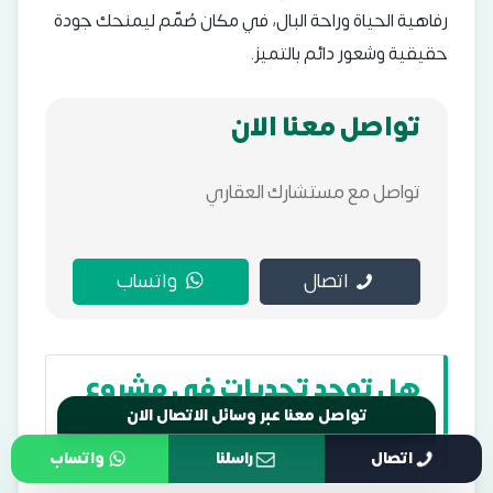
رفاهية الحياة وراحة البال، في مكان صُمّم ليمنحك جودة
حقيقية وشعور دائم بالتميز.
تواصل معنا الان
تواصل مع مستشارك العقاري
اتصال
واتساب
هل توجد تحديات في مشروع
Katameya Coast؟
تواصل معنا عبر وسائل الاتصال الان
اتصال
راسلنا
واتساب