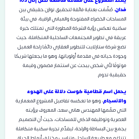
يمتد المشروع على مساحة شاسعة تصل إلى 105
فدان
، صُمِّمَت بعناية فائقة لتحقيق توازن حقيقي بين
المساحات الخضراء المفتوحة والمباني الراقية، في بيئة
سكنية تعكس رؤية الشركة المطورة التي تمتلك خبرة
عريقة في تطوير المجتمعات الساحلية المتكاملة، حيث
تضع شركة ستارلايت للتطوير العقاري دائمًا راحة العميل
وجودة حياته في مقدمة أولوياتها، وهو ما يجعلها شريكًا
موثوقًا لأي شخص يبحث عن استثمار مضمون وقيمة
حقيقية تدوم.
يحمل اسم قطامية كوست دلالة على الهدوء
والانسجام
، وهو ما تعكسه تفاصيل المشروع المعمارية
التي صمّمها المهندس هاني سعد، المعروف برؤيته
العصرية وتوظيفه الذكي للمساحات، حيث أن التصميم
يجمع بين البساطة والراحة، ليقدّم تجربة سكنية متكاملة
تتناغم مع طبيعة الساحل وتناسب مختلف أنماط الحياة.