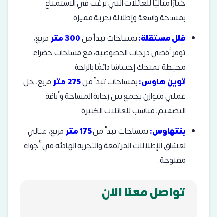
خيارًا مثاليًا للعائلات التي ترغب في الاستمتاع
بمساحة واسعة وإطلالة بحرية مميزة.
فلل مستقلة:
بمساحات تبدأ من
300 متر
مربع،
توفر أقصى درجات الخصوصية، مع مساحات خضراء
محيطة تمنحك إحساسًا دائمًا بالراحة.
توين هاوس:
بمساحات تبدأ من
275 متر
مربع، حل
عملي متوازن يجمع بين رحابة المساحة وأناقة
التصميم، مناسب للعائلات الكبيرة.
بنتهاوس:
بمساحات تبدأ من
175 متر
مربع، مثالي
لعشاق الإطلالات المرتفعة والتجربة الهادئة في أجواء
مفتوحة.
تواصل معنا الان