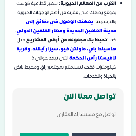
القرب من المعالم الحيوية:
تتميز قطامية كوست
بموقع يضعك على مقربة من أهم الوجهات الحيوية
والترفيهية،
يمكنك الوصول في دقائق إلى
مدينة العلمين الجديدة ومطار العلمين الدولي
،
كما
تحيط بك مجموعة من أرقى المشاريع
مثل
هاسيندا باي، ماونتن فيو، سيزار آيلاند، وقرية
لافيستا رأس الحكمة
التي تبعد حوالي 5
كيلومترات فقط، لتستمتع بمجتمع راقٍ ومحيط نابض
بالحياة والخدمات.
تواصل معنا الان
تواصل مع مستشارك العقاري