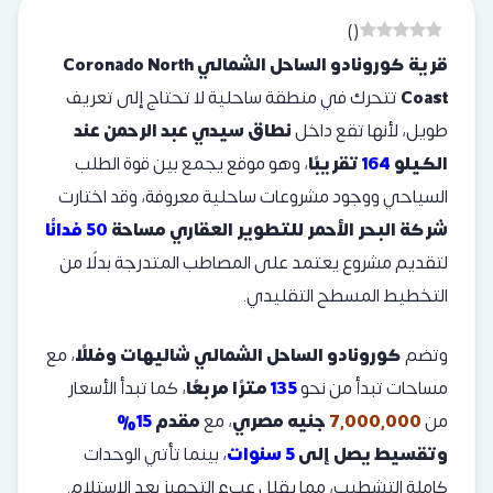
)
(
قرية كورونادو الساحل الشمالي Coronado North
Coast
تتحرك في منطقة ساحلية لا تحتاج إلى تعريف
طويل، لأنها تقع داخل
نطاق سيدي عبد الرحمن عند
الكيلو
164
تقريبًا
، وهو موقع يجمع بين قوة الطلب
السياحي ووجود مشروعات ساحلية معروفة، وقد اختارت
شركة البحر الأحمر للتطوير العقاري مساحة
50 فدانًا
لتقديم مشروع يعتمد على المصاطب المتدرجة بدلًا من
التخطيط المسطح التقليدي.
وتضم
كورونادو الساحل الشمالي شاليهات وفللًا
، مع
مساحات تبدأ من نحو
135
مترًا مربعًا
، كما تبدأ الأسعار
من
7,000,000
جنيه مصري
، مع
مقدم
15%
وتقسيط يصل إلى
5 سنوات
،
بينما تأتي الوحدات
كاملة التشطيب، مما يقلل عبء التجهيز بعد الاستلام.