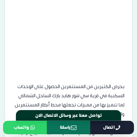
يحرص الكثيرين من المستثمرين الحصول على الوحدات
السكنية في قرية سي شور هايد بارك الساحل الشمالي
لما تتميز بها من مميزات تجعلها محط أنظار المستثمرين
والعملاء والزائرين، وتتعدد مميزات القرية الساحلية
Seashore Hyde Park فمنها الموقع الرائع في قلب
تواصل معنا عبر وسائل الاتصال الان
اتصال
راسلنا
واتساب
الساحل الشمالي ونظام السداد والتقسيط المريح، وقرب