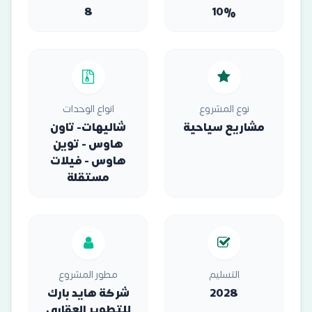
8
10%
نوع المشروع
انواع الوحدات
مشاريع سياحية
شاليهات- تاون
هاوس - توين
هاوس - فيلات
مستقلة
التسليم
مطور المشروع
2028
شركة هايد بارك
للتطوير العقاري