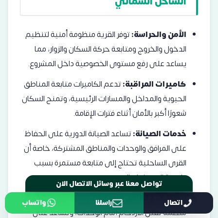
الساحل الشمالي
الأمن والحراسة:
توفر القرية منظومة أمنية لتنظيم
الدخول والخروج ومتابعة حركة السكان والزوار، مما
يساعد على رفع مستوى الخصوصية داخل المشروع.
كاميرات المراقبة:
تدعم الكاميرات متابعة المناطق
الحيوية والمداخل والمسارات الرئيسية، وتمنح السكان
شعورًا أكبر بالأمان أثناء فترات الإقامة.
خدمات الصيانة:
تساعد الصيانة الدورية على الحفاظ
على المرافق والوحدات والمناطق المشتركة، خاصة أن
القرى الساحلية تحتاج إلى متابعة مستمرة بسبب
طبيعة الاستخدام الموسمي.
الجراجات ومناطق الانتظار:
توفر مناطق انتظار
اتصال
راسلنا
واتساب
تواصل معنا عبر وسائل الاتصال الان
منظمة تقلل الازدحام أمام الوحدات، وتساعد على