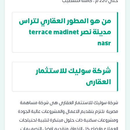
حتي 220 م ، كاملة التشطيب
من هو المطور العقاري لتراس
مدينة نصر terrace madinet
nasr
شركة سوليك للاستثمار
العقارى
شركة سولیك للاستثمار العقارى ھى شركة مساھمة
مصریة نلتزم بتقدیم الاعمال والمشروعات عالیة الجودة
ومشروعات سكنیة ذات حلول مبتكرة لتلبیة احتیاجات
العملاء وارضاء كل الاذواق وتقدیم افضل التصمیمات