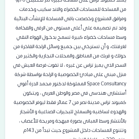
من المساحة للمساحات الخضراء والاند سكيب وخدمات
ومرافق المشروع وخصصت باقى المساحة للإنشأت البنائية
وقد تم تصميمه على أعلى مستوى من الرقى والفخامة
وسط مساحات خضراء كبيرة تسمح بدخـول الهواء النقي
لغرفتك، و أن تسترخي بين جميع وسائل الراحة الفاخرة من
حولك و قربك من المناطق والمحلات التجارية والكثير من
السحر الذي يميز تراس عن غيره ، لا تفوت فرصة العيش في
منزل مبني على مبادئ الخصوصية و الراحة بواسطة شركة
Space Consultancy المملوكة لدكتور محمد الدرة أقوي
أستشارى هندسى في مصر والوطن العربي ، ويتكون
كمبوند تراس مدينة نصر من 7 عمائر فقط ليوفر الخصوصية
والهدوء لساكنيه والسماح للبحيرات الصناعية و الأشجار
بالأنتشار وسط المبانى بصورة مبهجة ومريحة للأعصاب ،
وتتنوع المساحات داخل المشروع حيث تبدأ من 143م