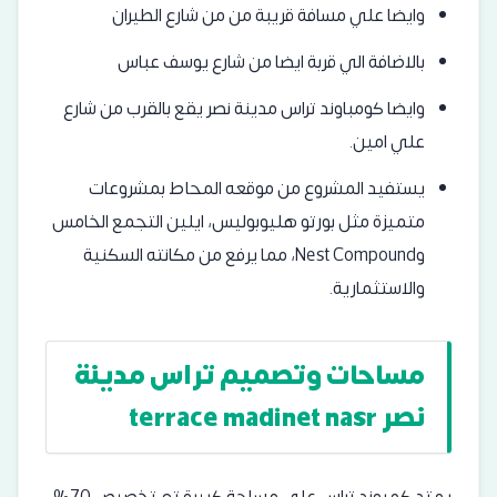
وايضا علي مسافة قريبة من من شارع الطيران
بالاضافة الي قربة ايضا من شارع يوسف عباس
وايضا كومباوند تراس مدينة نصر يقع بالقرب من شارع
علي امين.
يستفيد المشروع من موقعه المحاط بمشروعات
متميزة مثل
بورتو هليوبوليس
،
ايلين التجمع الخامس
و
Nest Compound
، مما يرفع من مكانته السكنية
والاستثمارية.
مساحات وتصميم تراس مدينة
نصر terrace madinet nasr
يمتد كمبوند تراس على مساحة كبيرة تم تخصيص 70%