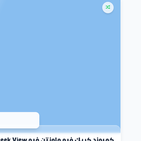
كمبوند كريك فيو ماونتن فيو View