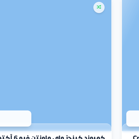
Creek 
كمبوند كينجز واي ماونتن 