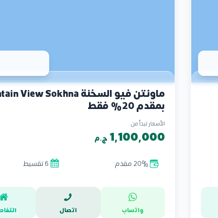
ماونتن فيو السخنة  View Sokhna
بمقدم 20% فقط
الأسعار تبدأ من
1,100,000
ج.م
20% مقدم
6 تقسيط
واتساب
اتصال
التفاص