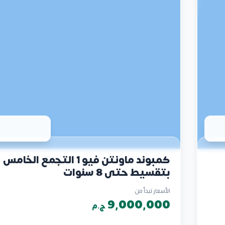
كمبوند ماونتن فيو 1 التجمع الخامس
بتقسيط حتي 8 سنوات
الأسعار تبدأ من
9,000,000
ج.م