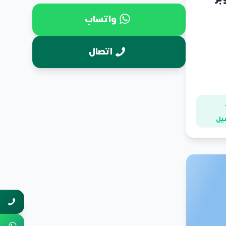
واتساب
اتصال
يل