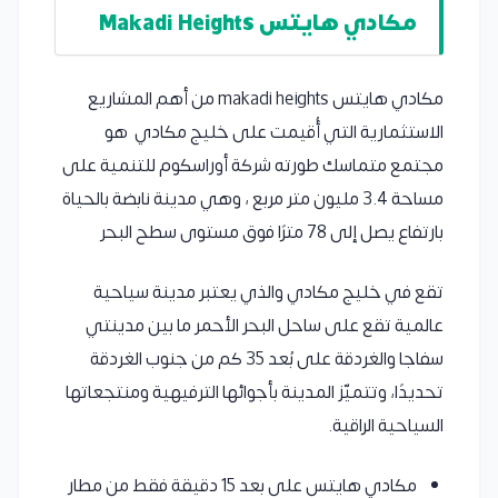
مكادي هايتس Makadi Heights
مكادي هايتس makadi heights من أهم المشاريع
الاستثمارية التي أُقيمت على خليج مكادي هو
مجتمع متماسك طورته شركة أوراسكوم للتنمية على
مساحة 3.4 مليون متر مربع ، وهي مدينة نابضة بالحياة
بارتفاع يصل إلى 78 مترًا فوق مستوى سطح البحر
تقع في خليج مكادي والذي يعتبر مدينة سياحية
عالمية تقع على ساحل البحر الأحمر ما بين مدينتي
سفاجا والغردقة على بُعد 35 كم من جنوب الغردقة
تحديدًا، وتتميّز المدينة بأجوائها الترفيهية ومنتجعاتها
السياحية الراقية.
مكادي هايتس على بعد 15 دقيقة فقط من مطار