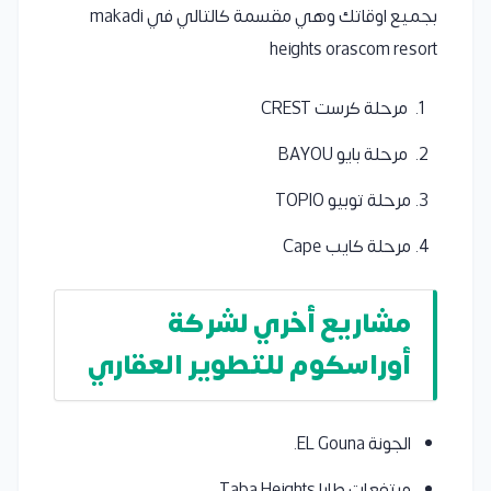
بجميع اوقاتك وهي مقسمة كالتالي في makadi
heights orascom resort
مرحلة كرست CREST
مرحلة بايو BAYOU
مرحلة توبيو TOPIO
مرحلة كايب Cape
مشاريع أخري لشركة
أوراسكوم للتطوير العقاري
الجونة EL Gouna.
مرتفعات طابا Taba Heights.