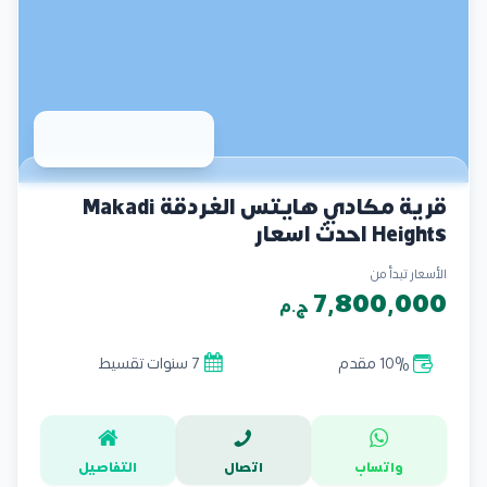
قرية مكادي هايتس الغردقة Makadi
Heights احدث اسعار
الأسعار تبدأ من
7,800,000
ج.م
10% مقدم
7 سنوات تقسيط
واتساب
اتصال
التفاصيل