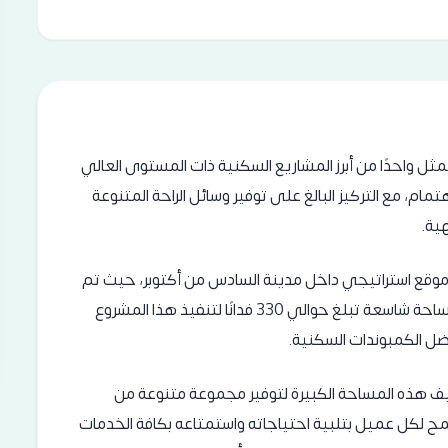
ند نيوم اكتوبر، المعروف أيضًا بـ Nyoum October، يمثل واحدًا من أبرز المشاريع السكنية ذات المستوى العالي
مام، مع التركيز البالغ على توفير وسائل الراحة المتنوعة
هية.
د موقع استراتيجي داخل مدينة السادس من أكتوبر، حيث تم
اختيار موقع وسط المدينة بعناية فائقة. تم تخصيص مساحة شاسعة تبلغ حوالي 330 فدانًا لتنفيذ هذا المشروع
ضل الكمبوندات السكنية.
 هذه المساحة الكبيرة لتوفير مجموعة متنوعة من
مح لكل عميل بتلبية احتياجاته واستمتاعه بكافة الخدمات