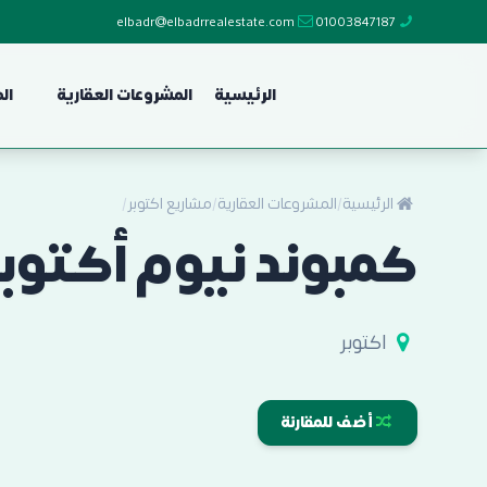
elbadr@elbadrrealestate.com
01003847187
الرئيسية
المشروعات العقارية
ال
الرئيسية
/
المشروعات العقارية
/
مشاريع اكتوبر
/
كمبوند نيوم أكتوبر
اكتوبر
أضف للمقارنة