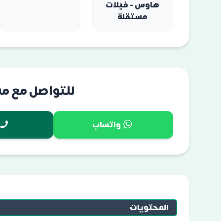
هاوس - فيلات
مستقلة
للتواصل مع م
واتساب
المحتويات