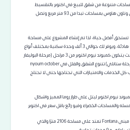
3 آلاف وحدة سكنية بمساحات متنوعة من شقق للبيع في اكتوبر بالتقسيط
استلام فوري وفلل للبيع في نيوم اكتوبر وتوين هاوس وتاون هاوس بمساحات تبدا من 93 متر مربع وتصل
نك تستحق أفضل حياة، لذا تم إنشاء المشروع على مساحة
ضخمة تبلغ 330 اغلبها مساحات خضراء وحياة طبيعية هادئة، ويوفر لك حوالي 3 ألف وحدة سكنية بمختلف أنواع
الوحدات من شقق وفلل توين هاوس وتاون هاوس، حيث يتكون كمبوند نيوم اكتوبر من 3 مراحل (مرحلة البوليفار
ومرحلة ليتل روما بمساحات تبدأ من 68م لحد 119م ومرحلة ستانلي)تتنوع الشقق والفلل في nyoum october
كل الخدمات والامتيازات التي تحتاجها حتى لا تحتاج
وند نيوم اكتوبر ليتل على طراز روما المميز واشكال
المسله والمساحات الخضراء وفيو رائع باقل سعر فى اكتوبر
أيضا يحتوي كمبوند نيوم اكتوبر Nyoum October على مبنى Fontana تمتد على مساحة 2106 مترًا والذي