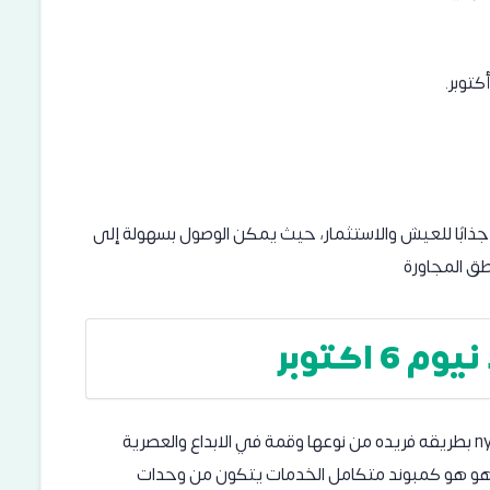
 جذابًا للعيش والاستثمار، حيث يمكن الوصول بسهولة إلى
طق المجاورة
اكتوبر
جاء التصميم الخاص كمبوند نيوم اكتوبر nyoum october بطريقه فريده من نوعها وقمة في الابداع والعصرية
حة كمبوند نيوم اكتوبر نحو 330 فدان وهو هو كمبوند متكامل الخدمات يتكون من وحدات