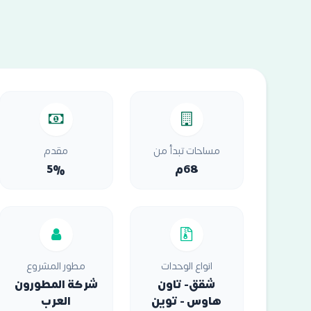
مساحات تبدأ من
مقدم
68م
5%
انواع الوحدات
مطور المشروع
شقق- تاون
شركة المطورون
هاوس - توين
العرب