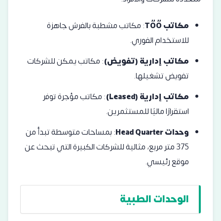
مكاتب TŐŐ
: مكاتب مشطبة بالفرش جاهزة
للاستخدام الفوري.
مكاتب إدارية (تفويض)
: مكاتب يمكن للشركات
تفويض تشغيلها.
مكاتب إدارية (Leased)
: مكاتب مؤجرة توفر
استقرارًا ماليًا للمستثمرين.
وحدات Head Quarter
: بمساحات متوسطة تبدأ من
375 متر مربع، مثالية للشركات الكبيرة التي تبحث عن
موقع رئيسي.
الوحدات الطبية