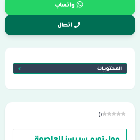
واتساب
اتصال
المحتويات
)
(
مول نورم سبيسز العاصمة