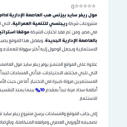
)
(
مول ريفر سايد بيزنس هب العاصمة الإدارية Mall River Side New Capital
مشروعات شركة
ريجنسي للتنمية العمرانية،
التي ا
في مصر، ومن ثم فقد اختارت الشركة
بالعاصمة الإدارية الجديدة
، وبفضل هذا الموقع يصبح 
الاستثمارية ويجعل الوصول إليه أكثر سهولة للعملاء 
علاوة على الموقع المتميز يوفر ريفر سايد مول العاصمة ا
التي تلبي مختلف الاحتياجات، فتأتي المساحات لتبدأ
المستثمرين مرونة كبيرة في الاختيار، أما من حيث الأ
أنظمة سداد مرنة تبدأ بمقدم
10%
بينما يمتد التقس
للاستثمار.
إلى جانب الموقع والمساحات يرسخ مشروع ريفر سايد 
تصميمه الأوروبي العصري ومرافقه المتكاملة، وبالإضا