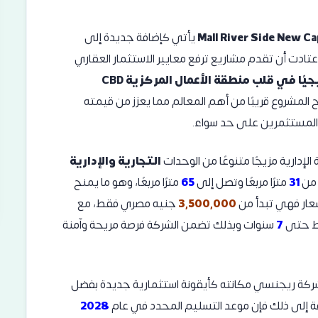
يأتي كإضافة جديدة إلى
عتادت أن تقدم مشاريع ترفع معايير الاستثمار العقاري
موقعًا استراتيجيًا في قلب منطقة الأعمال المركزية CBD
المشروع قريبًا من أهم المعالم مما يعزز من قيمته
والمستثمرين على حد سواء.
لإدارية مزيجًا متنوعًا من الوحدات
التجارية والإدارية
 من
31
مترًا مربعًا وتصل إلى
65
مترًا مربعًا، وهو ما يمنح
سعار فهي تبدأ من
3,500,000
جنيه مصري فقط، مع
يط حتى
7
سنوات وبذلك تضمن الشركة فرصة مريحة وآمنة
شركة ريجنسي مكانته كأيقونة استثمارية جديدة بفضل
فة إلى ذلك فإن موعد التسليم المحدد في عام
2028