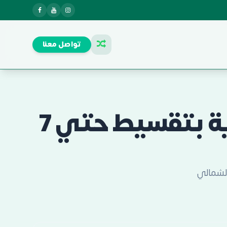
تواصل معنا
مول ريفر سايد بيزنس هب العاصمة الإدارية بتقسيط حتي 7