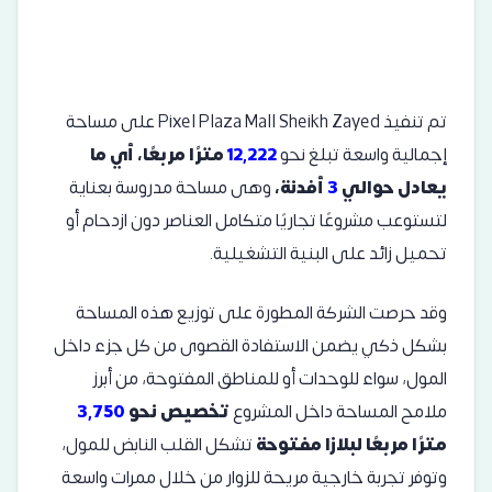
تم تنفيذ Pixel Plaza Mall Sheikh Zayed على مساحة
إجمالية واسعة تبلغ نحو
12,222
مترًا مربعًا، أي ما
يعادل حوالي
3
أفدنة،
وهى مساحة مدروسة بعناية
لتستوعب مشروعًا تجاريًا متكامل العناصر دون ازدحام أو
تحميل زائد على البنية التشغيلية.
وقد حرصت الشركة المطورة على توزيع هذه المساحة
بشكل ذكي يضمن الاستفادة القصوى من كل جزء داخل
المول، سواء للوحدات أو للمناطق المفتوحة، من أبرز
ملامح المساحة داخل المشروع
تخصيص نحو
3,750
مترًا مربعًا لبلازا مفتوحة
تشكل القلب النابض للمول،
وتوفر تجربة خارجية مريحة للزوار من خلال ممرات واسعة