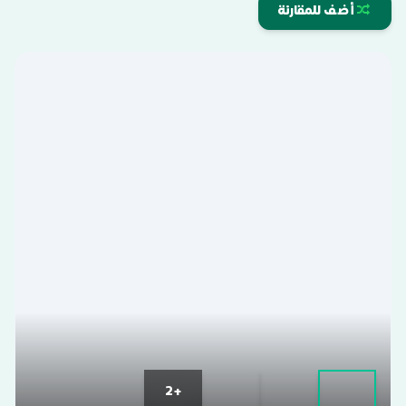
أضف للمقارنة
+2