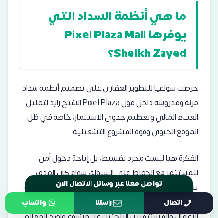
ما هي أنظمة السداد التي
يوفرها Pixel Plaza Mall
Sheikh Zayed؟
حرصت سولفيا للتطوير العقاري على تصميم أنظمة سداد
مرنة ومدروسة داخل مول Pixel Plaza الشيخ زايد لتقليل
العبء المالي وتعظيم جدوى الاستثمار، خاصة في ظل
الموقع الحيوي وقوة المشروع التشغيلية.
الفكرة هنا ليست مجرد تقسيط، بل إتاحة دخول آمن
للمستثمر مع الحفاظ على السيولة، سواء كان الهدف
تشغيل الوحدة أو تحقيق عائد رأسمالي مستقبلي، هذه
تواصل معنا عبر وسائل الاتصال الان
المرونة تجعل المول مناسبًا لشريحة واسعة من رواد
اتصال
راسلنا
واتساب
الأعمال والمستثمرين الباحثين عن مشروع واضح المعالم