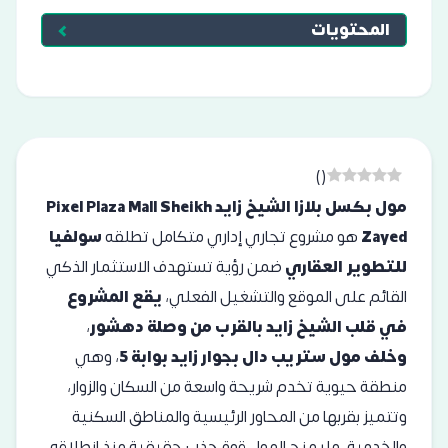
المحتويات
)
(
مول بكسل بلازا الشيخ زايد Pixel Plaza Mall Sheikh
Zayed
هو مشروع تجاري إداري متكامل تطلقه
سولفيا
للتطوير العقاري
ضمن رؤية تستهدف الاستثمار الذكي
القائم على الموقع والتشغيل الفعلي،
يقع المشروع
في قلب الشيخ زايد بالقرب من وصلة دهشور
،
وخلف مول ستريب دال بجوار زايد بوابة 5
، وهي
منطقة حيوية تخدم شريحة واسعة من السكان والزوار،
وتتميز بقربها من المحاور الرئيسية والمناطق السكنية
والخدمية، ما يمنح المول قوة جذب حقيقية منذ انطلاقه.