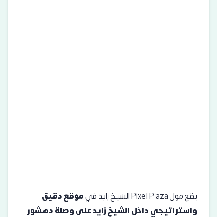
يقع مول Pixel Plaza الشيخ زايد في
موقع دقيق
واستراتيجي داخل الشيخ زايد على وصلة دهشور