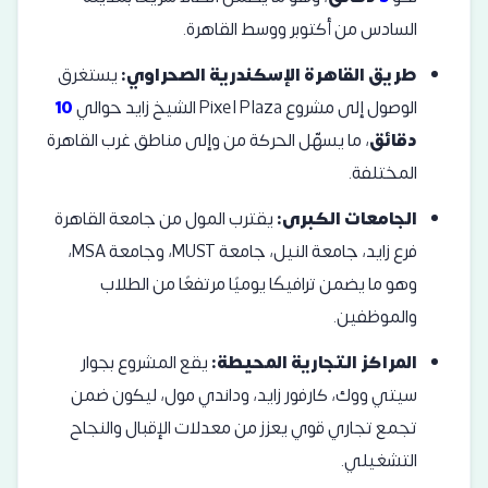
السادس من أكتوبر ووسط القاهرة.
طريق القاهرة الإسكندرية الصحراوي:
يستغرق
الوصول إلى مشروع Pixel Plaza الشيخ زايد حوالي
10
دقائق
، ما يسهّل الحركة من وإلى مناطق غرب القاهرة
المختلفة.
الجامعات الكبرى:
يقترب المول من جامعة القاهرة
فرع زايد، جامعة النيل، جامعة MUST، وجامعة MSA،
وهو ما يضمن ترافيكًا يوميًا مرتفعًا من الطلاب
والموظفين.
المراكز التجارية المحيطة:
يقع المشروع بجوار
سيتي ووك، كارفور زايد، وداندي مول، ليكون ضمن
تجمع تجاري قوي يعزز من معدلات الإقبال والنجاح
التشغيلي.