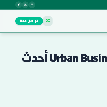
تواصل معنا
مول أوربن بيزنس لين Urban Business Lane New Cairo أحدث