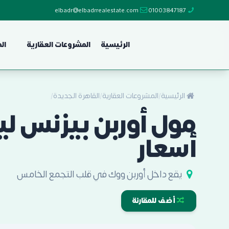
elbadr@elbadrrealestate.com
01003847187
الرئيسية
المشروعات العقارية
ال
الرئيسية
/
المشروعات العقارية
/
القاهرة الجديدة
/
أسعار
يقع داخل أوربن ووك في قلب التجمع الخامس
أضف للمقارنة