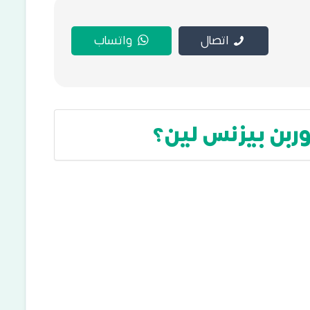
اتصال
واتساب
وربن بيزنس لين؟