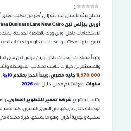
)
(
تحتاج بيئة الأعمال الحديثة إلى أكثر من مكتب مغلق 
أوربن بيزنس لين
rban Business Lane New Cairo
الاستخدامات داخل أوربن ووك بالقاهرة الجديدة، يمتد
تتوزع بينها المكاتب والوحدات التجارية والعيادات الطبية
وتبدأ مساحات الوحدات داخل اوربن بيزنس لين مول القا
والمستثمرين خيارات تناسب المكاتب المتوسطة والأنشطة
11,970,000
جنيه مصري،
ويبدأ الحجز
بمقدم
10%
،
ب
سنوات
، مع استلام معلن خلال عام
2026
.
وتنفذ المشروع
شركة تعمير للتطوير العقاري،
وهي
الوحدات خلال تاريخها في السوق المصري، كما تضم محفظ
سكنية وتجارية أخرى، وهو ما يمنحها خبرة ممتدة في ال