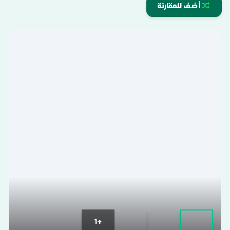
أضف للمقارنة
+1