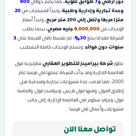
دور أرضي و
7
طوابق علوية،
كما يضم حوالي
600
وحدة تجارية وإدارية وطبية،
وتبدأ المساحات من
20
مترًا مربعًا وتصل إلى 200 متر مربع،
وتبدأ أسعار
الوحدات من
6,000,000
جنيه مصري،
بينما تطلب
الشركة مقدمًا يبلغ
30%
،
ثم تقسط باقي القيمة على
3
سنوات دون فوائد
، وتسلم الوحدات كاملة التشطيب.
تطور
شركة بيراميدز للتطوير العقاري
شانزليزيه مول
العاصمة الادارية وقد بدأت الشركة عملها في فرنسا عام
2000، كما قدمت عدة مشروعات تجارية وفندقية قبل
إطلاق المول، ومنها مول باريس، وبيراميدز مول، والماسة
مول، وجراند سكوير في العاصمة الإدارية، إلى جانب
مشروعات وأعمال في فرنسا.
تواصل معنا الان