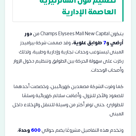
تصميم مول الشانزليزيه
العاصمة الإدارية
يتكون Champs Elysees Mall New Capital من
دور
أرضي و
7
طوابق علوية،
وقد صممت شركة بيراميدز
المبنى ليستوعب وحدات تجارية وإدارية وطبية، ولذلك
ركزت على سهولة الحركة بين الطوابق وتنظيم دخول الزوار
وأصحاب الوحدات.
كما وفرت الشركة مصعدين كهربائيين، وخصصت أحدهما
للصعود والآخر للنزول، وأضافت سلالم كهربائية وسلمًا
للطوارئ، حتى توفر أكثر من وسيلة للتنقل والإخلاء داخل
المبنى.
وتخدم هذه التفاصيل مشروعًا يضم حوالي
600
وحدة
،