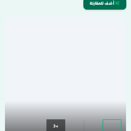
أضف للمقارنة
+3