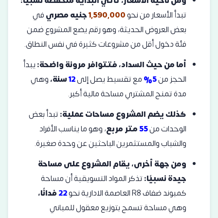
ومن ناحية الأسعار، تأتي البداية منخفضة نسبيًا:
تبدأ الأسعار من نحو
1,590,000
جنيه مصري
في
بعض العروض الحديثة، وهو رقم يضع المشروع ضمن
فئة دخول أقل من مشروعات كثيرة في نفس النطاق.
أما من حيث السداد، فتتوافر مرونة واضحة:
يبدأ
الحجز من
5%
مع تقسيط يصل إلى
12
سنة،
وهي
مدة تمنح المشتري مساحة مالية أكبر.
كذلك يضم المشروع مساحات عملية:
تبدأ بعض
الوحدات من
55
متر مربع
، وهو ما يناسب الأفراد
والشباب والمستثمرين الباحثين عن وحدة صغيرة.
ومن جهة أخرى، يقام المشروع على مساحة
جيدة نسبيًا:
تذكر المواد التسويقية أن مساحة
كمبوند ضفاف R8 العاصمة الادارية نحو
22
فدانًا،
وهي مساحة تسمح بتوزيع معقول للمباني