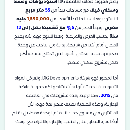
يضم كمبوند ضفاف العاصمة DIG
استوديوهات وشققًا
وسكاي فيلا،
مع مساحات تبدأ من
55
متر مربع
للاستوديوهات، بينما تبدأ الأسعار من
1,590,000
جنيه
مصري
، ويبدأ الحجز من
5%
مع تقسيط يصل إلى
12
سنة
بحسب العرض والمرحلة، وهذا التنوع مهم لأنه يفتح
المجال أمام أكثر من شريحة، بداية من الباحث عن وحدة
صغيرة وعملية، وحتى الأسرة التي تحتاج مساحة أكبر
داخل مشروع سكني منظم.
أما المطور فهو شركة DIG Developments، وتعرض المواد
التسويقية الحديثة أنها بدأت نشاطها كمجموعة قابضة
في
2015،
كما ترتبط بعدة مشروعات في العاصمة
الإدارية، وهذه الخلفية تضيف عنصر ثقة مهم، لأن
المشتري في مشروع جديد لا يقيّم الوحدة فقط، بل يقيّم
أيضًا قدرة المطور على التنفيذ والإدارة والالتزام مع الوقت.