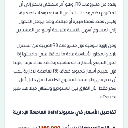
بعدد من مشروعات R8، وهو أمر منطقي بالنظر إلى أن
المشروع يضم وحدات تبدأ من الاستوديوهات الصغيرة،
وليس فقط شققًا كبيرة أو فيلات، وهذا يجعل الدخول
إلى المشروع أسهل بالنسبة لشريحة أوسع من المشترين.
ومن زاوية سوقية فإن مشروعات R8 القريبة من السنترال
بارك والمحاور الأساسية عادة ما تحافظ على جاذبيتها إذا
اقترن الموقع بأسعار بداية مناسبة وخطط سداد مرنة، ولهذا
فإن تقييم أسعار كمبوند ضفاف R8 العاصمة الادارية يجب
أن يتم في إطار قيمة المشروع الكلية، لا من خلال أقل
سعر فقط، لأن الفارق بين الاستوديو وسكاي فيلا هنا كبير
بطبيعته.
تفاصيل الأسعار في كمبوند Defaf العاصمة الإدارية
الاستوديوهات:
تبدأ من
1,590,000
جنيه مصري.