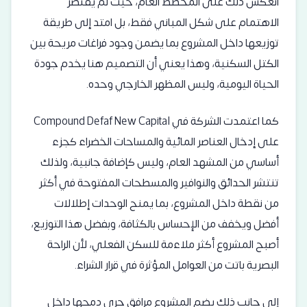
انعكس ذلك على المخطط العام، حيث لم يقتصر
الاهتمام على شكل المباني فقط، بل امتد إلى طريقة
توزيعها داخل المشروع بما يضمن وجود فراغات مريحة بين
الكتل السكنية، وهذا يعني أن التصميم هنا يخدم جودة
الحياة اليومية، وليس المظهر الخارجي وحده.
كما اعتمدت الشركة في Compound Defaf New Capital
على إدخال العناصر المائية والمساحات الخضراء كجزء
أساسي من المشهد العام، وليس كإضافة جانبية، ولذلك
تنتشر الحدائق والنوافير والمسطحات المفتوحة في أكثر
من نقطة داخل المشروع، بما يمنح الوحدات إطلالات
أفضل ويخفف من الإحساس بالكثافة، وبفضل هذا التوزيع،
أصبح المشروع أكثر ملاءمة للسكن الفعلي، لأن الراحة
البصرية باتت من العوامل المؤثرة في قرار الشراء.
إلى جانب ذلك يضم المشروع مرافق جرى دمجها داخل