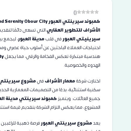
)
(
كمبوند سيرينتي العبور Compound Serenity Obour City
الأشراف للتطوير العقاري
التي تسعى دائمًا لتقدي
سيرينيتي العبور
في قلب
مدينة العبور
، ليجمع ب
احتياجات العملاء الباحثين عن أسلوب حياة عصري ومم
هندسية مبتكرة تعكس الفخامة والرقي، مما يجعل
ty
الهدوء والخصوصية.
اختارت شركة
معمار الأشراف
في
مشروع سيرينتي م
سكنية استثنائية، بدءًا من التصميمات المعمارية الحد
جميع العائلات. ويتميز
كمبوند سيرينتي مدينة الع
المشروع، مما يعكس التزام الشركة بتقديم قيمة استثنا
يعد
مشروع سيرينتي العبور
فرصة ذهبية للراغبين