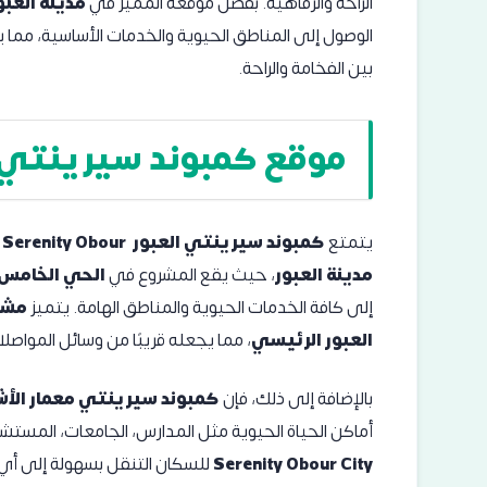
الراحة والرفاهية. بفضل موقعه المميز في
مدينة العبو
الوصول إلى المناطق الحيوية والخدمات الأساسية، مما يج
بين الفخامة والراحة.
موقع كمبوند سيرينتي ا
يتمتع
كمبوند سيرينتي العبور Serenity Obour
مدينة العبور
، حيث يقع المشروع في
الحي الخامس
إلى كافة الخدمات الحيوية والمناطق الهامة. يتميز
مشر
العبور الرئيسي
، مما يجعله قريبًا من وسائل المواصلا
بالإضافة إلى ذلك، فإن
كمبوند سيرينتي معمار الأ
أماكن الحياة الحيوية مثل المدارس، الجامعات، المستشف
Serenity Obour City
للسكان التنقل بسهولة إلى أي 