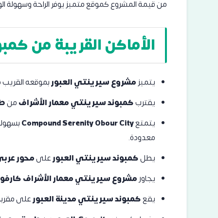
من قيمة المشروع كموقع متميز يوفر الراحة وسهولة ال
الأماكن القريبة من كمب
يتميز
مشروع سيرينتي العبور
بموقعه القريب 
يقترب
كمبوند سيرينتي معمار الأشراف
من
طر
يتمتع
Compound Serenity Obour City
بسهولة
معدودة.
يطل
كمبوند سيرينتي العبور
على
محور عرب
يجاور
مشروع سيرينتي معمار الأشراف
كارفور
يقع
كمبوند سيرينتي مدينة العبور
على مقربة