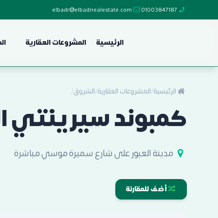
elbadr@elbadrrealestate.com
01003847187
الرئيسية
المشروعات العقارية
ال
الرئيسية
/
المشروعات العقارية
/
الشروق
/
كمبوند سيرينتي ال
مدينة العبور على شارع سميرة موسي مباشرة
أضف للمقارنة