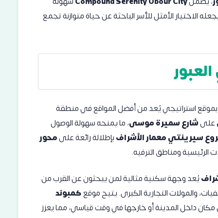
ر
، يضمن
Compound Serenity Obour City
سهولة
عله الاختيار الأمثل للأسر الباحثة عن حياة متوازنة تجمع
لعبور
بموقع استراتيجي يُعد من أفضل المواقع في منطقة
على
شارع سميرة موسى
، ما يمنحه سهولة الوصول
وع سيرينتي معمار الأشراف
بإطلالة رائعة على
محور
ت الرئيسية ومناطق الترفيه.
شراف
يُعد وجهة سكنية مثالية لمن يبحثون عن القرب من
يات، والمولات التجارية الكبرى. يتيح موقع
كمبوند
مكان داخل المدينة أو خارجها في وقت قياسي، مما يعزز