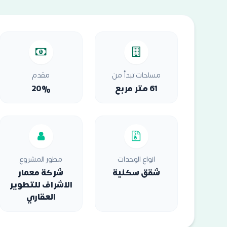
مساحات تبدأ من
مقدم
61 متر مربع
20%
انواع الوحدات
مطور المشروع
شقق سكنية
شركة معمار
الاشراف للتطوير
العقاري