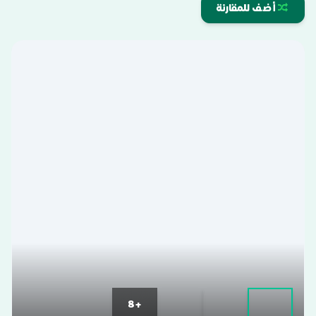
أضف للمقارنة
+8