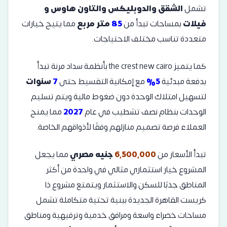
تشمل
الشقق والدوبليكس والتاون هاوس و
فيلات
بمساحات تبدأ من
85
متر
مربع
مما يتيح خيارات
متعددة تناسب مختلف الاحتياجات.
كما يتميز the crest new cairo بأنظمة سداد مرنة تبدأ
بدفعة مبدئية
5%
مع إمكانية التقسيط حتى
7
سنوات
لتسهيل امتلاك الوحدة دون ضغوط مالية ويتم تسليم
الوحدات بنظام نصف تشطيب في عام
2027
مما يمنح
العملاء فرصة تصميم منازلهم وفقًا لأذواقهم الخاصة.
تبدأ الأسعار من
6,500,000
جنيه مصري
مما يجعل
المشروع خيار استثماري مثالي في واحدة من أكثر
المناطق جذبًا للسكن والاستثمار ويتمتع مشروع ذا
كريست القاهرة الجديدة ببنية تحتية متكاملة تشمل
مساحات خضراء واسعة ومرافق خدمية وترفيهية ومناطق