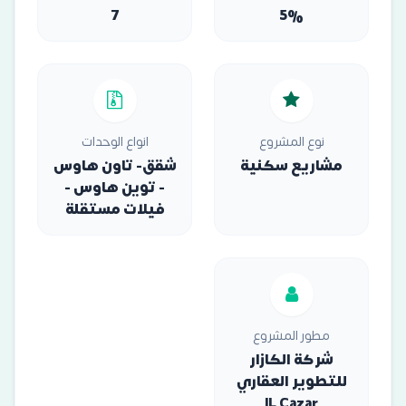
7
5%
نوع المشروع
انواع الوحدات
مشاريع سكنية
شقق- تاون هاوس
- توين هاوس -
فيلات مستقلة
مطور المشروع
شركة الكازار
للتطوير العقاري
IL Cazar