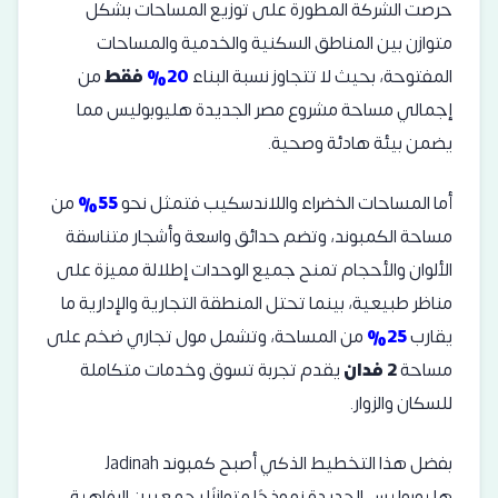
حرصت الشركة المطورة على توزيع المساحات بشكل
متوازن بين المناطق السكنية والخدمية والمساحات
المفتوحة، بحيث لا تتجاوز نسبة البناء
20%
فقط
من
إجمالي مساحة مشروع مصر الجديدة هليوبوليس مما
يضمن بيئة هادئة وصحية.
أما المساحات الخضراء واللاندسكيب فتمثل نحو
55%
من
مساحة الكمبوند، وتضم حدائق واسعة وأشجار متناسقة
الألوان والأحجام تمنح جميع الوحدات إطلالة مميزة على
مناظر طبيعية، بينما تحتل المنطقة التجارية والإدارية ما
يقارب
25%
من المساحة، وتشمل مول تجاري ضخم على
مساحة
2 فدان
يقدم تجربة تسوق وخدمات متكاملة
للسكان والزوار.
بفضل هذا التخطيط الذكي أصبح كمبوند Jadinah
هليوبوليس الجديدة نموذجًا متوازنًا يجمع بين الرفاهية