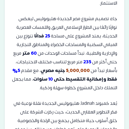
الاستثمار.
جاء تصميم مشروع مصر الجديدة هليوبوليس ليعكس
توازنًا رائعًا بين الطراز الإسلامي العريق واللمسات العصرية
الحديثة، يمتد المشروع على مساحة
25
فدانًا
تتوزع بين
المباني السكنية والمساحات الخضراء والمناطق التجارية
والإدارية والطبية، تبدأ مساحات الوحدات من
60
متر
مربع
حتى أكثر من
235
متر مربع لتناسب مختلف الاحتياجات،
بأسعار تبدأ من
5,000,000
جنيه مصري
، مع مقدم
5%
فقط وإمكانية التقسيط حتى
10
سنوات
، مما يجعل
التملك داخل المشروع خطوة سهلة وذكية.
يُعد كمبوند Jadinah هليوبوليس الجديدة نقلة نوعية في
فكر التطوير العقاري الحديث، حيث ركزت الشركة على
خلق أسلوب حياة متكامل يجمع بين الراحة والخصوصية