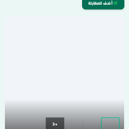
أضف للمقارنة
+3