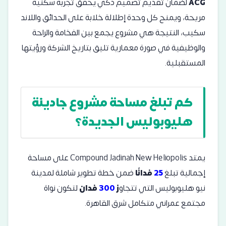
ACG
لضمان تقديم تصميم ذكي يحقق تجربة سكنية
مريحة، ويمنح كل وحدة إطلالة خلابة على الحدائق واللاند
سكيب، النتيجة هي مشروع يجمع بين الفخامة والراحة
والوظيفية في صورة معمارية تليق بتاريخ الشركة ورؤيتها
المستقبلية.
كم تبلغ مساحة مشروع جادينة
هليوبوليس الجديدة؟
يمتد Compound Jadinah New Heliopolis على مساحة
إجمالية تبلغ
25
فدانًا
ضمن خطة تطوير شاملة لمدينة
نيو هليوبوليس التي تتجاو
ز
300
فدان
لتكون نواة
مجتمع عمراني متكامل شرق القاهرة.