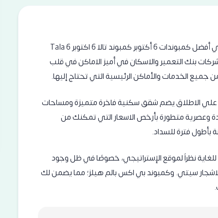
احجز شقتك واستلم فوري بمقدم يبدأ من 5% فقط في أفضل كمبوندات 6 أكتوبر كمبوند تالا 6 اكتوبر Tala 6
ى شركات بنك التعمير واﻻسكان في أميز الاماكن في قلب
علي الاطلاق يضم شقق سكنية فاخرة متميزة ومساحات
ة وعصرية متطورة بأرخص الاسعار التي تمكنك من
ا للغاية نظراً لموقع الإستراتيجي، خصوصًا في ظل وجود
لاشجار سيتي
. و
كمبوند بي اكس
بالم هيلز؛ مما يضمن لك
.