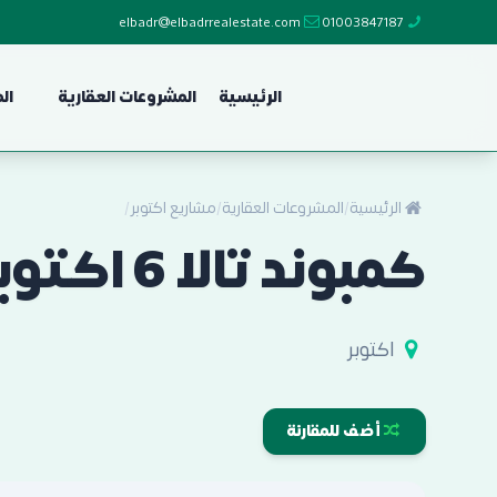
elbadr@elbadrrealestate.com
01003847187
الرئيسية
المشروعات العقارية
ال
الرئيسية
/
المشروعات العقارية
/
مشاريع اكتوبر
/
كمبوند تالا 6 اكتوبر Tala 6 October اسعار وتفاصيل 2026
اكتوبر
أضف للمقارنة