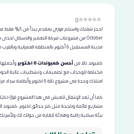
)
(
October من مشروعات شركة التعمير واﻻسكان احد
مدينة المستقبل 6 أكتوبر بالمنطقه العمرانية وبالقرب من جميع الخدمات والأماكن الرئيسية التي تحتاج إليها.
كمبوند تالا من
أحسن كمبوندات 6 اكتوبر
وأجملها 
مختلفة للوحدات مع تصميمات وتشطيبات عالية الجود
امتلاك وحدة في مشروع تالة 6 اكتوبر وأنظمة سداد مرنة بأطول فترة للسداد.
كما أن يُعد الإنتقال للعيش في هذا المشروع قرارًا ذكيً
مشاريع قائمة وناجحة مثل
كنز حدائق اكتوبر
، كمبوند
ا
بيئة سكنية راقية وهادئة للغاية من حولك لك ولأسرتك