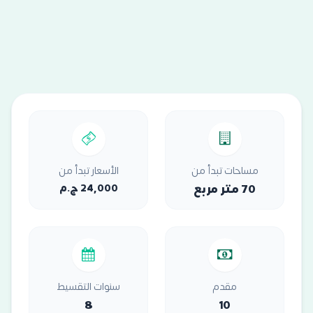
مساحات تبدأ من
الأسعار تبدأ من
70 متر مربع
24,000 ج.م
مقدم
سنوات التقسيط
8
10