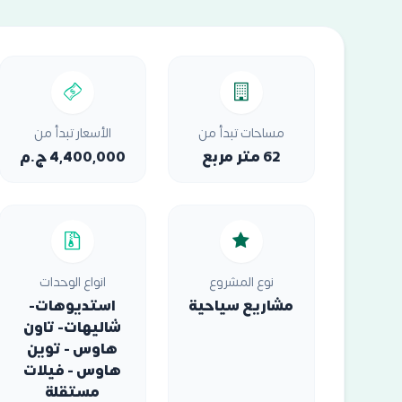
مساحات تبدأ من
الأسعار تبدأ من
62 متر مربع
4,400,000 ج.م
نوع المشروع
انواع الوحدات
مشاريع سياحية
استديوهات-
شاليهات- تاون
هاوس - توين
هاوس - فيلات
مستقلة