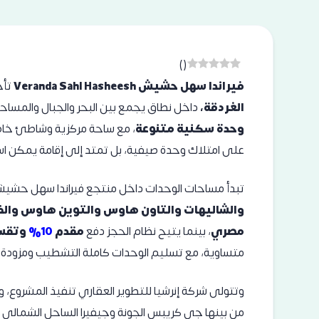
)
(
فيراندا سهل حشيش Veranda Sahl Hasheesh
تأخ
الغردقة،
داخل نطاق يجمع بين البحر والجبال والمساح
وحدة سكنية متنوعة
، مع ساحة مركزية وشاطئ خاص 
على امتلاك وحدة صيفية، بل تمتد إلى إقامة يمكن اس
تبدأ مساحات الوحدات داخل منتجع فيراندا سهل حشي
والشاليهات والتاون هاوس والتوين هاوس والف
مصري
، بينما يتيح نظام الحجز دفع
مقدم
10%
وتقسي
متساوية، مع تسليم الوحدات كاملة التشطيب ومزودة 
وتتولى شركة إنرشيا للتطوير العقاري تنفيذ المشرو