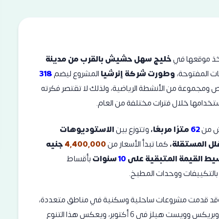
ذ موقعها في
خليج سهل حشيش بالقرب من مدينة
ات المفتوحة،
وطورت شركة إنرشيا
المشروع ليضم
318
ومجموعة من الأنشطة الرياضية، ولذلك لا تقتصر فكرته
تخدامها خلال فترات مختلفة من العام.
ش من
62
مترًا مربعًا،
وتتوزع بين
الاستوديوهات
لل المستقلة،
كما تبدأ الأسعار من
4,400,000
جنيه
ط القيمة المتبقية على
10
سنوات
بأقساط
بالتكييفات ووحدات المطبخ.
ع، وقد قدمت مشروعات ساحلية وسكنية في مناطق متعددة،
من بينها جي كريبس الجونة وجيفيرا الساحل الشمالي وبريكس وويست هيلز في 6 أكتوبر، ويعكس هذا التنوع