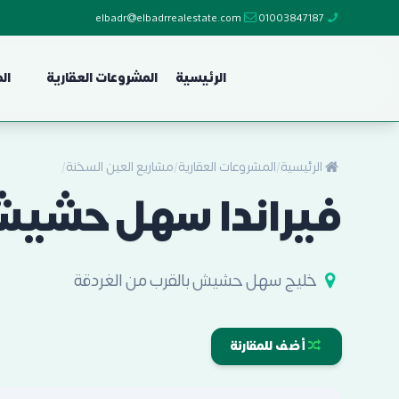
elbadr@elbadrrealestate.com
01003847187
الرئيسية
المشروعات العقارية
ال
الرئيسية
/
المشروعات العقارية
/
مشاريع العين السخنة
/
فيراندا سهل حشيش Veranda Sahl Hasheesh بمقدم
خليج سهل حشيش بالقرب من الغردقة
أضف للمقارنة