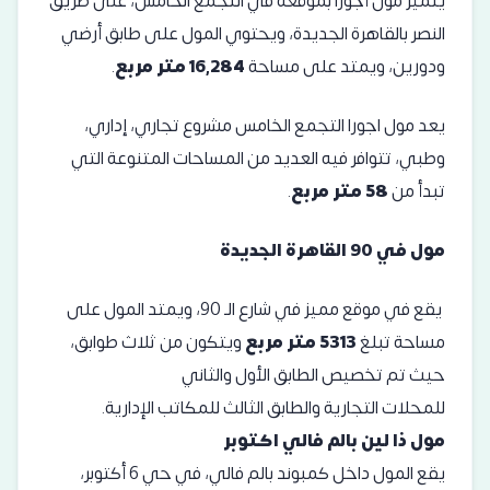
يتميز مول أجورا بموقعه في التجمع الخامس، على طريق
النصر بالقاهرة الجديدة، ويحتوي المول على طابق أرضي
ودورين، ويمتد على مساحة
16,284 متر مربع
.
يعد مول اجورا التجمع الخامس مشروع تجاري، إداري،
وطبي، تتوافر فيه العديد من المساحات المتنوعة التي
تبدأ من
58 متر مربع
.
مول في 90 القاهرة الجديدة
يقع في موقع مميز في شارع الـ 90، ويمتد المول على
مساحة تبلغ
5313 متر مربع
ويتكون من ثلاث طوابق،
حيث تم تخصيص الطابق الأول والثاني
للمحلات التجارية والطابق الثالث للمكاتب الإدارية.
مول ذا لين بالم فالي اكتوبر
يقع المول داخل كمبوند بالم فالي، في حي 6 أكتوبر،