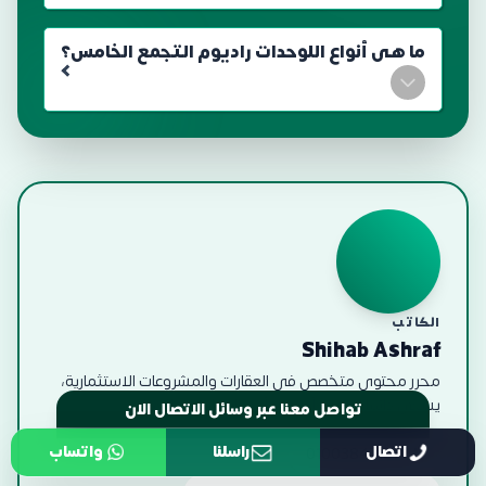
ما هى أنواع اللوحدات راديوم التجمع الخامس؟
الكاتب
Shihab Ashraf
محرر محتوى متخصص في العقارات والمشروعات الاستثمارية،
يسعى دائماً لتقديم أفضل وأدق المعلومات للعملاء.
تواصل معنا عبر وسائل الاتصال الان
اتصال
راسلنا
واتساب
01003847187