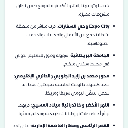
خدميًا وترفيهيًا راقيًا، وتؤكد قوة الموقع ضمن نطاق
مشروعات مميزة.
Expo City
وحي السفارات
: قرب مباشر من منطقة
نشطة تجمع بين الأعمال والفعاليات والخدمات
الدبلوماسية.
الجامعة البريطانية
: سهولة وصول للتعليم الدولي
في محيط سكني منظم.
محور محمد بن زايد الجنوبي
و
الدائري الإقليمي
:
يبعد كمبوند ذا لوفت العاصمة دقيقتين فقط، ما
يجعل التنقّل اليومي سريعًا ومريحًا.
النهر الأخضر
و
كاتدرائية ميلاد المسيح
:
قربهما
يوفّر أجواء هادئة وإطلالات طبيعية ومعالم مميّزة.
القصر الرئاسي
و
مطار العاصمة الإدارية
: على بُعد