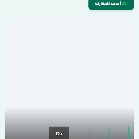
أضف للمقارنة
+12