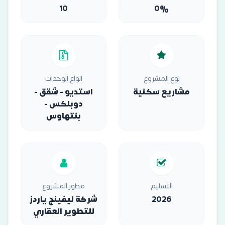
10
0%
نوع المشروع
انواع الوحدات
مشاريع سكنية
استديو - شقق -
دوبلكس -
بنتهاوس
التسليم
مطور المشروع
2026
شركة ليفينج ياردز
للتطوير العقاري