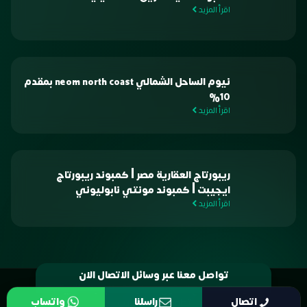
اقرأ المزيد
نيوم الساحل الشمالي neom north coast بمقدم
10%
اقرأ المزيد
ريبورتاج العقارية مصر | كمبوند ريبورتاج
ايجيبت | كمبوند مونتي نابوليوني
اقرأ المزيد
تواصل معنا عبر وسائل الاتصال الان
© 2026 جميع الحقوق محفوظة -
البدر العقارية
اتصال
راسلنا
واتساب
تطوير
فيوتشر ويب