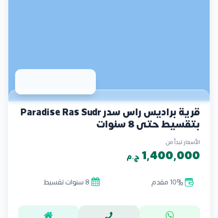
قرية براديس راس سدر Paradise Ras Sudr
بتقسيط حتي 8 سنوات
الأسعار تبدأ من
1,400,000
ج.م
10% مقدم
8 سنوات تقسيط