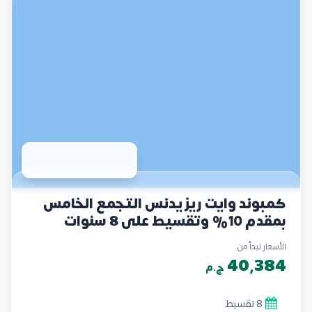
كمبوند وايت ريزيدنس التجمع الخامس
بمقدم 10% وتقسيط على 8 سنوات
الأسعار تبدأ من
40,384
ج.م
8 تقسيط