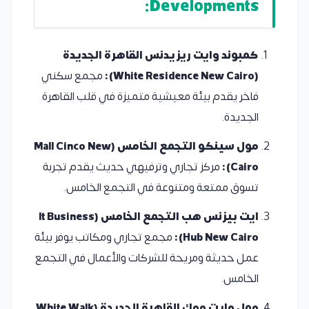
Developments:
كمبوند وايت ريزيدنس القاهرة الجديدة
(White Residence New Cairo):
مجمع سكني
فاخر يقدم بيئة معيشية متميزة في قلب القاهرة
الجديدة.
مول سينكو التجمع الخامس (Mall Cinco New
Cairo):
مركز تجاري وترفيهي حديث يقدم تجربة
تسوق ممتعة ومتنوعة في التجمع الخامس.
ايت بيزنس هب التجمع الخامس (It Business
Hub New Cairo):
مجمع تجاري ومكاتب يوفر بيئة
عمل حديثة ومريحة للشركات والأعمال في التجمع
الخامس.
مول وايت ووك القاهرة الجديدة (White Walk