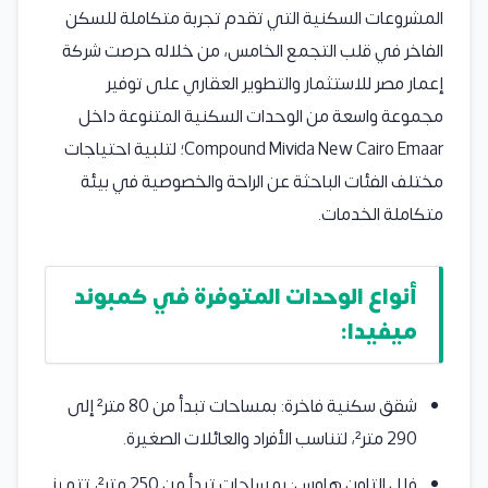
المشروعات السكنية التي تقدم تجربة متكاملة للسكن
الفاخر في قلب التجمع الخامس، من خلاله حرصت شركة
إعمار مصر للاستثمار والتطوير العقاري على توفير
مجموعة واسعة من الوحدات السكنية المتنوعة داخل
Compound Mivida New Cairo Emaar؛ لتلبية احتياجات
مختلف الفئات الباحثة عن الراحة والخصوصية في بيئة
متكاملة الخدمات.
أنواع الوحدات المتوفرة في كمبوند
ميفيدا:
شقق سكنية فاخرة: بمساحات تبدأ من 80 متر² إلى
290 متر²، لتناسب الأفراد والعائلات الصغيرة.
فلل التاون هاوس: بمساحات تبدأ من 250 متر²، تتميز